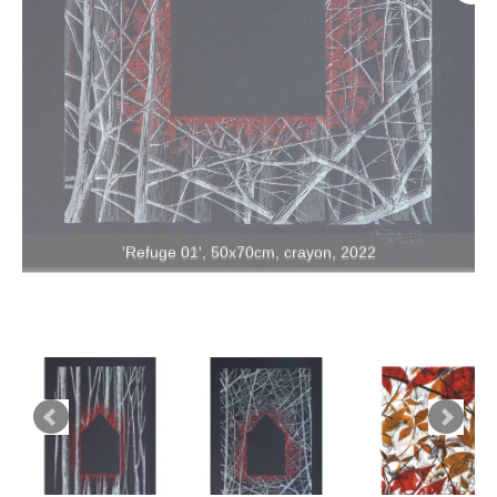
'Refuge 01', 50x70cm, crayon, 2022
'Refuge 02', 50x70cm, crayon, 2022